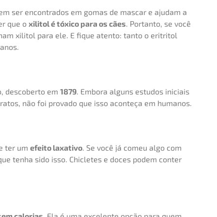
em ser encontrados em gomas de mascar e ajudam a
er que o
xilitol é tóxico para os cães
. Portanto, se você
xilitol para ele. E fique atento: tanto o eritritol
manos.
o, descoberto em
1879
. Embora alguns estudos iniciais
atos, não foi provado que isso aconteça em humanos.
e ter um
efeito laxativo
. Se você já comeu algo com
que tenha sido isso. Chicletes e doces podem conter
sem calorias
. Ela é uma excelente opção para quem