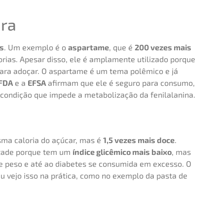
ura
s
. Um exemplo é o
aspartame
, que é
200 vezes mais
rias. Apesar disso, ele é amplamente utilizado porque
ra adoçar. O aspartame é um tema polêmico e já
FDA
e a
EFSA
afirmam que ele é seguro para consumo,
 condição que impede a metabolização da fenilalanina.
ma caloria do açúcar, mas é
1,5 vezes mais doce
.
ntade porque tem um
índice glicêmico mais baixo
, mas
e peso e até ao diabetes se consumida em excesso. O
u vejo isso na prática, como no exemplo da pasta de