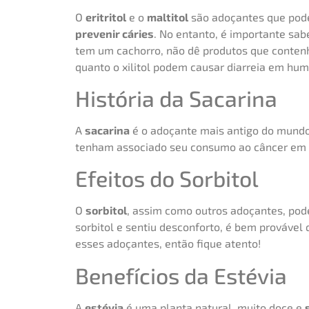
O
eritritol
e o
maltitol
são adoçantes que pod
prevenir cáries
. No entanto, é importante sab
tem um cachorro, não dê produtos que contenham 
quanto o xilitol podem causar diarreia em hu
História da Sacarina
A
sacarina
é o adoçante mais antigo do mund
tenham associado seu consumo ao câncer em r
Efeitos do Sorbitol
O
sorbitol
, assim como outros adoçantes, pod
sorbitol e sentiu desconforto, é bem provável 
esses adoçantes, então fique atento!
Benefícios da Estévia
A
estévia
é uma planta natural, muito doce e