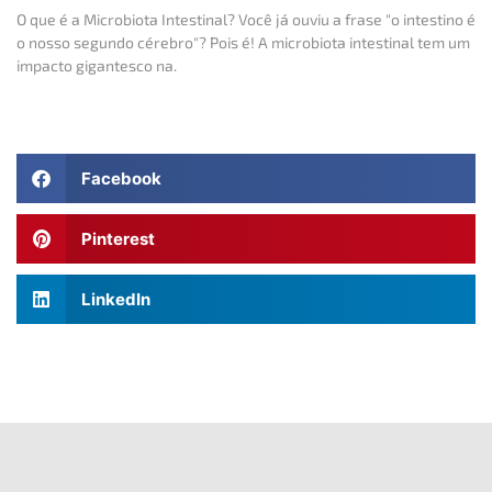
O que é a Microbiota Intestinal? Você já ouviu a frase "o intestino é
o nosso segundo cérebro"? Pois é! A microbiota intestinal tem um
impacto gigantesco na.
Facebook
Pinterest
LinkedIn