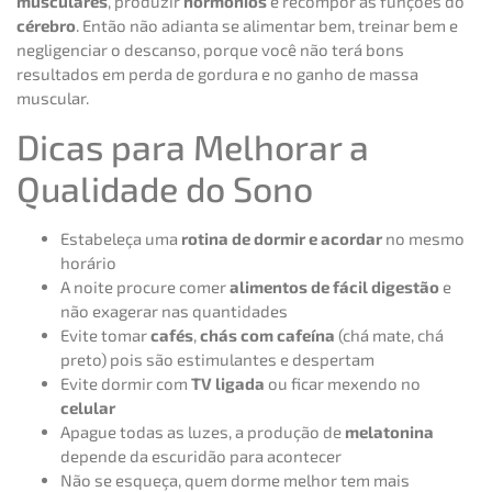
musculares
, produzir
hormônios
e recompor as funções do
cérebro
. Então não adianta se alimentar bem, treinar bem e
negligenciar o descanso, porque você não terá bons
resultados em perda de gordura e no ganho de massa
muscular.
Dicas para Melhorar a
Qualidade do Sono
Estabeleça uma
rotina de dormir e acordar
no mesmo
horário
A noite procure comer
alimentos de fácil digestão
e
não exagerar nas quantidades
Evite tomar
cafés
,
chás com cafeína
(chá mate, chá
preto) pois são estimulantes e despertam
Evite dormir com
TV ligada
ou ficar mexendo no
celular
Apague todas as luzes, a produção de
melatonina
depende da escuridão para acontecer
Não se esqueça, quem dorme melhor tem mais