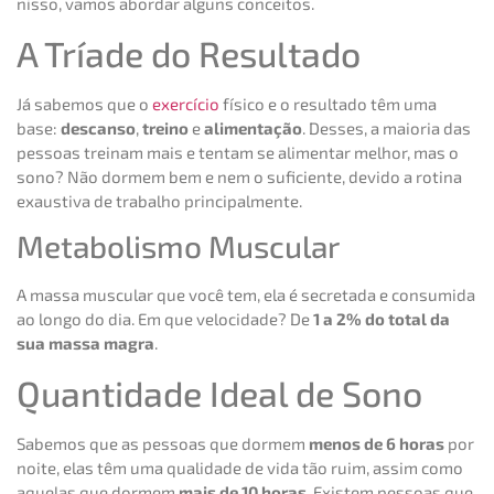
nisso, vamos abordar alguns conceitos.
A Tríade do Resultado
Já sabemos que o
exercício
físico e o resultado têm uma
base:
descanso
,
treino
e
alimentação
. Desses, a maioria das
pessoas treinam mais e tentam se alimentar melhor, mas o
sono? Não dormem bem e nem o suficiente, devido a rotina
exaustiva de trabalho principalmente.
Metabolismo Muscular
A massa muscular que você tem, ela é secretada e consumida
ao longo do dia. Em que velocidade? De
1 a 2% do total da
sua massa magra
.
Quantidade Ideal de Sono
Sabemos que as pessoas que dormem
menos de 6 horas
por
noite, elas têm uma qualidade de vida tão ruim, assim como
aquelas que dormem
mais de 10 horas
. Existem pessoas que