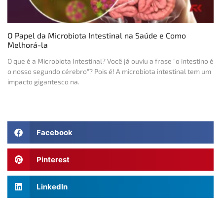
O Papel da Microbiota Intestinal na Saúde e Como
Melhorá-la
O que é a Microbiota Intestinal? Você já ouviu a frase "o intestino é
o nosso segundo cérebro"? Pois é! A microbiota intestinal tem um
impacto gigantesco na.
Facebook
Pinterest
LinkedIn