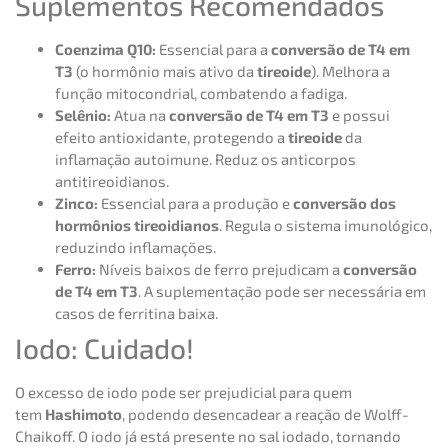
Suplementos Recomendados
Coenzima Q10:
Essencial para a
conversão de T4 em
T3
(o hormônio mais ativo da
tireoide
). Melhora a
função mitocondrial, combatendo a fadiga.
Selênio:
Atua na
conversão de T4 em T3
e possui
efeito antioxidante, protegendo a
tireoide
da
inflamação autoimune. Reduz os anticorpos
antitireoidianos.
Zinco:
Essencial para a produção e
conversão dos
hormônios tireoidianos
. Regula o sistema imunológico,
reduzindo inflamações.
Ferro:
Níveis baixos de ferro prejudicam a
conversão
de T4 em T3
. A suplementação pode ser necessária em
casos de ferritina baixa.
Iodo: Cuidado!
O excesso de iodo pode ser prejudicial para quem
tem
Hashimoto
, podendo desencadear a reação de Wolff-
Chaikoff. O iodo já está presente no sal iodado, tornando