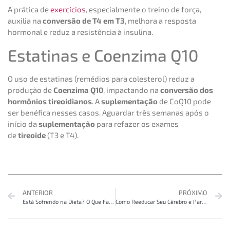
A prática de
exercícios
, especialmente o treino de força,
auxilia na
conversão de T4 em T3
, melhora a resposta
hormonal e reduz a resistência à insulina.
Estatinas e Coenzima Q10
O uso de estatinas (remédios para colesterol) reduz a
produção de
Coenzima Q10
, impactando na
conversão dos
hormônios tireoidianos
. A
suplementação
de CoQ10 pode
ser benéfica nesses casos. Aguardar três semanas após o
início da
suplementação
para refazer os exames
de
tireoide
(T3 e T4).
ANTERIOR
PRÓXIMO
Está Sofrendo na Dieta? O Que Fazer?
Como Reeducar Seu Cérebro e Parar de Ser Refém da Dopamina