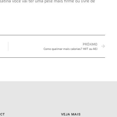
tina você vai ter uma pele mais firme ou livre de
PRÓXIMO
Como queimar mais calorias? HIIT ou AEJ
ACT
VEJA MAIS