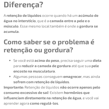
Diferença?
A
retenção de líquidos
ocorre quando há um
acúmulo de
água no interstício
, que é a
camada entre a pele e o
músculo
. Esse mesmo local também é onde a
gordura se
acumula
.
Como saber se o problema é
retenção ou gordura?
Se você está
acima do peso
, precisa seguir uma
dieta
para
reduzir a camada de gordura
até que sua
pele
encoste na musculatura
.
Algumas pessoas conseguem
emagrecer
, mas ainda
sofrem com retenção de líquidos
.
Importante:
Retenção de líquidos
não ocorre apenas pelo
consumo excessivo de sal
! Existem
hormônios que
influenciam diretamente na retenção de água
, e você vai
aprender agora
como regulá-los
.