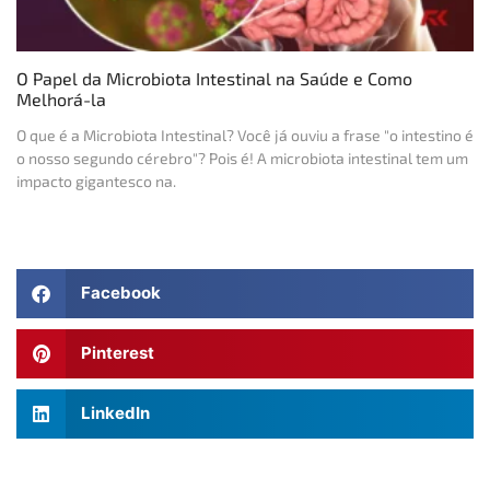
O Papel da Microbiota Intestinal na Saúde e Como
Melhorá-la
O que é a Microbiota Intestinal? Você já ouviu a frase "o intestino é
o nosso segundo cérebro"? Pois é! A microbiota intestinal tem um
impacto gigantesco na.
Facebook
Pinterest
LinkedIn