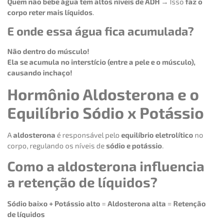
Quem não bebe água tem altos níveis de ADH
→ Isso
faz o
corpo reter mais líquidos
.
E onde essa água fica acumulada?
Não dentro do músculo!
Ela se acumula no interstício (entre a pele e o músculo),
causando inchaço!
Hormônio Aldosterona e o
Equilíbrio Sódio x Potássio
A
aldosterona
é responsável pelo
equilíbrio eletrolítico
no
corpo, regulando os níveis de
sódio e potássio
.
Como a aldosterona influencia
a retenção de líquidos?
Sódio baixo + Potássio alto
=
Aldosterona alta
=
Retenção
de líquidos