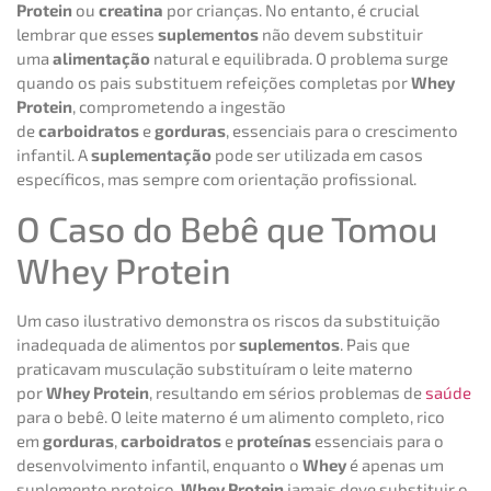
Protein
ou
creatina
por crianças. No entanto, é crucial
lembrar que esses
suplementos
não devem substituir
uma
alimentação
natural e equilibrada. O problema surge
quando os pais substituem refeições completas por
Whey
Protein
, comprometendo a ingestão
de
carboidratos
e
gorduras
, essenciais para o crescimento
infantil. A
suplementação
pode ser utilizada em casos
específicos, mas sempre com orientação profissional.
O Caso do Bebê que Tomou
Whey Protein
Um caso ilustrativo demonstra os riscos da substituição
inadequada de alimentos por
suplementos
. Pais que
praticavam musculação substituíram o leite materno
por
Whey Protein
, resultando em sérios problemas de
saúde
para o bebê. O leite materno é um alimento completo, rico
em
gorduras
,
carboidratos
e
proteínas
essenciais para o
desenvolvimento infantil, enquanto o
Whey
é apenas um
suplemento proteico.
Whey Protein
jamais deve substituir o