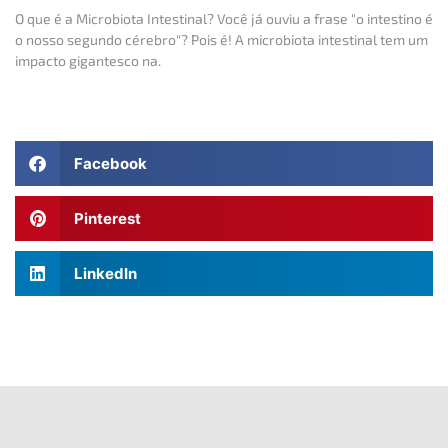
O que é a Microbiota Intestinal? Você já ouviu a frase "o intestino é
o nosso segundo cérebro"? Pois é! A microbiota intestinal tem um
impacto gigantesco na.
Facebook
Pinterest
LinkedIn