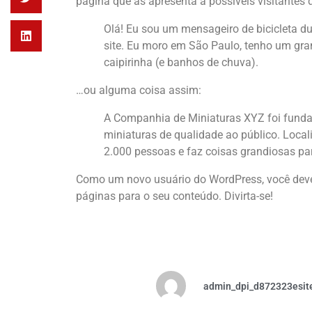
página que as apresenta a possíveis visitantes d
Olá! Eu sou um mensageiro de bicicleta dura
site. Eu moro em São Paulo, tenho um gr
caipirinha (e banhos de chuva).
…ou alguma coisa assim:
A Companhia de Miniaturas XYZ foi funda
miniaturas de qualidade ao público. Local
2.000 pessoas e faz coisas grandiosas pa
Como um novo usuário do WordPress, você deve
páginas para o seu conteúdo. Divirta-se!
admin_dpi_d872323esit