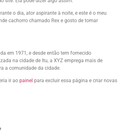
o site. Ela pode dizer algo assim:
nte o dia, ator aspirante à noite, e este é o meu
ande cachorro chamado Rex e gosto de tomar
da em 1971, e desde então tem fornecido
izada na cidade de Itu, a XYZ emprega mais de
ra a comunidade da cidade.
ria ir ao
painel
para excluir essa página e criar novas
e