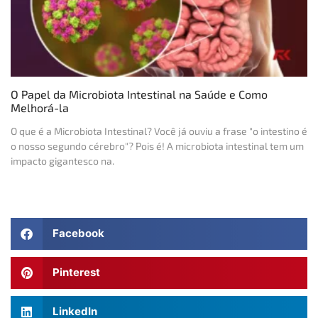
O Papel da Microbiota Intestinal na Saúde e Como
Melhorá-la
O que é a Microbiota Intestinal? Você já ouviu a frase "o intestino é
o nosso segundo cérebro"? Pois é! A microbiota intestinal tem um
impacto gigantesco na.
Facebook
Pinterest
LinkedIn