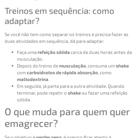
Treinos em sequência: como
adaptar?
Se você não tem como separar os treinos e precisa fazer as
duas atividades em sequência, dá para adaptar:
Faça uma
refeição sólida
cerca de duas horas antes da
musculação.
Depois do treino de
musculação
, consuma um
shake
com
carboidratos de rápida absorção
, como
maltodextrina
.
Em seguida, já parta para a outra atividade. Quando
terminar, pode repetir o
shake
ou fazer uma refeição
sólida.
O que muda para quem quer
emagrecer?
Se o objetivo é
perder peso
, é preciso ficar atento à