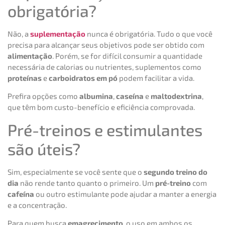
obrigatória?
Não, a
suplementação
nunca é obrigatória. Tudo o que você
precisa para alcançar seus objetivos pode ser obtido com
alimentação
. Porém, se for difícil consumir a quantidade
necessária de calorias ou nutrientes, suplementos como
proteínas
e
carboidratos em pó
podem facilitar a vida.
Prefira opções como
albumina
,
caseína
e
maltodextrina
,
que têm bom custo-benefício e eficiência comprovada.
Pré-treinos e estimulantes
são úteis?
Sim, especialmente se você sente que o
segundo treino do
dia
não rende tanto quanto o primeiro. Um
pré-treino
com
cafeína
ou outro estimulante pode ajudar a manter a energia
e a concentração.
Para quem busca
emagrecimento
, o uso em ambos os