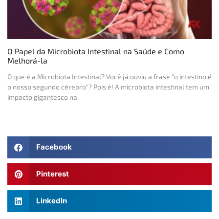
O Papel da Microbiota Intestinal na Saúde e Como
Melhorá-la
O que é a Microbiota Intestinal? Você já ouviu a frase "o intestino é
o nosso segundo cérebro"? Pois é! A microbiota intestinal tem um
impacto gigantesco na.
Facebook
Pinterest
LinkedIn