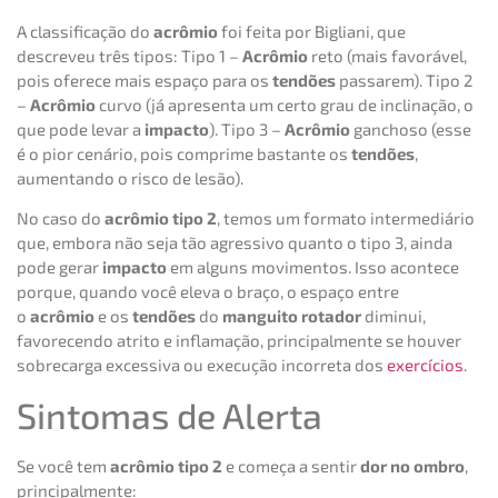
A classificação do
acrômio
foi feita por Bigliani, que
descreveu três tipos: Tipo 1 –
Acrômio
reto (mais favorável,
pois oferece mais espaço para os
tendões
passarem). Tipo 2
–
Acrômio
curvo (já apresenta um certo grau de inclinação, o
que pode levar a
impacto
). Tipo 3 –
Acrômio
ganchoso (esse
é o pior cenário, pois comprime bastante os
tendões
,
aumentando o risco de lesão).
No caso do
acrômio tipo 2
, temos um formato intermediário
que, embora não seja tão agressivo quanto o tipo 3, ainda
pode gerar
impacto
em alguns movimentos. Isso acontece
porque, quando você eleva o braço, o espaço entre
o
acrômio
e os
tendões
do
manguito rotador
diminui,
favorecendo atrito e inflamação, principalmente se houver
sobrecarga excessiva ou execução incorreta dos
exercícios
.
Sintomas de Alerta
Se você tem
acrômio tipo 2
e começa a sentir
dor no ombro
,
principalmente: