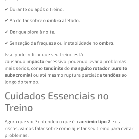
✔ Durante ou após o treino.
✔ Ao deitar sobre o
ombro
afetado.
✔
Dor
que piora à noite.
✔ Sensação de fraqueza ou instabilidade no
ombro
.
Isso pode indicar que seu treino está
causando
impacto
excessivo, podendo levar a problemas
mais sérios, como
tendinite
do
manguito rotador
,
bursite
subacromial
ou até mesmo ruptura parcial de
tendões
ao
longo do tempo.
Cuidados Essenciais no
Treino
Agora que você entendeu o que é o
acrômio tipo 2
e os
riscos, vamos falar sobre como ajustar seu treino para evitar
problemas.