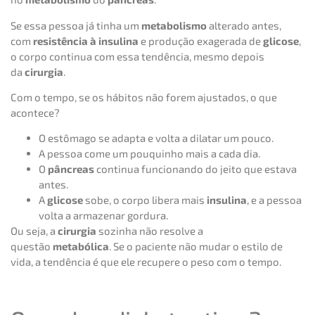
Se essa pessoa já tinha um
metabolismo
alterado antes,
com
resistência à insulina
e produção exagerada de
glicose
,
o corpo continua com essa tendência, mesmo depois
da
cirurgia
.
Com o tempo, se os hábitos não forem ajustados, o que
acontece?
O estômago se adapta e volta a dilatar um pouco.
A pessoa come um pouquinho mais a cada dia.
O
pâncreas
continua funcionando do jeito que estava
antes.
A
glicose
sobe, o corpo libera mais
insulina
, e a pessoa
volta a armazenar gordura.
Ou seja, a
cirurgia
sozinha não resolve a
questão
metabólica
. Se o paciente não mudar o estilo de
vida, a tendência é que ele recupere o peso com o tempo.