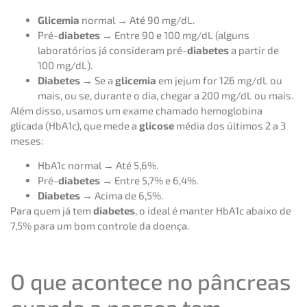
Glicemia
normal → Até 90 mg/dL.
Pré-
diabetes
→ Entre 90 e 100 mg/dL (alguns
laboratórios já consideram pré-
diabetes
a partir de
100 mg/dL).
Diabetes
→ Se a
glicemia
em jejum for 126 mg/dL ou
mais, ou se, durante o dia, chegar a 200 mg/dL ou mais.
Além disso, usamos um exame chamado hemoglobina
glicada (HbA1c), que mede a
glicose
média dos últimos 2 a 3
meses:
HbA1c normal → Até 5,6%.
Pré-
diabetes
→ Entre 5,7% e 6,4%.
Diabetes
→ Acima de 6,5%.
Para quem já tem
diabetes
, o ideal é manter HbA1c abaixo de
7,5% para um bom controle da doença.
O que acontece no pâncreas
quando a pessoa tem