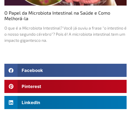
O Papel da Microbiota Intestinal na Saúde e Como
Melhorá-la
O que é a Microbiota Intestinal? Você já ouviu a frase "o intestino é
o nosso segundo cérebro"? Pois é! A microbiota intestinal tem um
impacto gigantesco na.
Facebook
Pinterest
LinkedIn