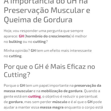
A Importância do GH na
Preservação Muscular e
Queima de Gordura
Hoje, vou responder uma pergunta que sempre
aparece:
GH
(
hormônio do crescimento
) é melhor
no
bulking
ou no
cutting
?
Minha opinião?
GH
tem um efeito mais interessante
no
cutting
.
Por que o GH é Mais Eficaz no
Cutting?
Porque o
GH
tem um papel importante na
preservação da
massa muscular
e na
mobilização de gordura
. Quando a
gente está em
cutting
, o objetivo é reduzir o percentual
de
gordura
, mas sem perder
músculo
e é aí que o
GH
pode
ajudar a manter essa
massa magra
enquanto o corpo está