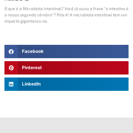
O que é a Microbiota Intestinal? Você já ouviu a frase "o intestino é
o nosso segundo cérebro"? Pois é! A microbiota intestinal tem um
impacto gigantesco na.
Facebook
Pinterest
LinkedIn