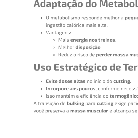
Adaptação do Metabo
O metabolismo responde melhor a
pequ
ingestão calórica mais alta.
Vantagens:
Mais
energia nos treinos
.
Melhor
disposição
.
Reduz o risco de
perder massa mus
Uso Estratégico de T
Evite doses altas
no início do
cutting
.
Incorpore aos poucos
, conforme necessá
Isso mantém a eficiência do
termogênic
A transição de
bulking
para
cutting
exige paci
você preserva a
massa muscular
e alcança seu