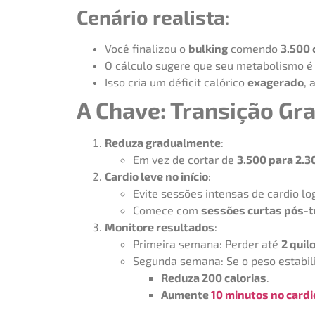
Cenário realista
:
Você finalizou o
bulking
comendo
3.500 
O cálculo sugere que seu metabolismo é
Isso cria um déficit calórico
exagerado
, 
A Chave: Transição Gr
Reduza gradualmente
:
Em vez de cortar de
3.500 para 2.3
Cardio leve no início
:
Evite sessões intensas de cardio l
Comece com
sessões curtas pós-t
Monitore resultados
:
Primeira semana: Perder até
2 quil
Segunda semana: Se o peso estabiliz
Reduza 200 calorias
.
Aumente
10 minutos no cardi