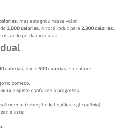
calorias
, mas estagnou nesse valor.
 de
2.800 calorias
, e você reduz para
2.300 calorias
.
arriscando perda muscular.
adual
00 calorias
, baixe
500 calorias
e monitore.
ogo no começo.
reino
e ajuste conforme o progresso.
os
é normal (retenção de líquidos e glicogênio).
ar, ajuste:
o
.