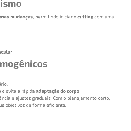
lismo
enas mudanças
, permitindo iniciar o
cutting
com uma
cular
.
ermogênicos
rio.
o
e evita a rápida
adaptação do corpo
.
ência e ajustes graduais. Com o planejamento certo,
s objetivos de forma eficiente.