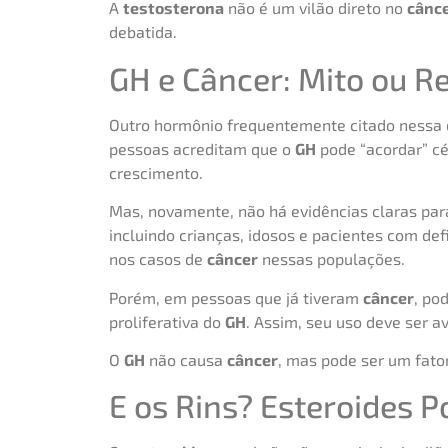
A
testosterona
não é um vilão direto no
cânc
debatida.
GH e Câncer: Mito ou R
Outro hormônio frequentemente citado nessa 
pessoas acreditam que o
GH
pode “acordar” cé
crescimento.
Mas, novamente, não há evidências claras par
incluindo crianças, idosos e pacientes com de
nos casos de
câncer
nessas populações.
Porém, em pessoas que já tiveram
câncer
, po
proliferativa do
GH
. Assim, seu uso deve ser a
O
GH
não causa
câncer
, mas pode ser um fato
E os Rins? Esteroides 