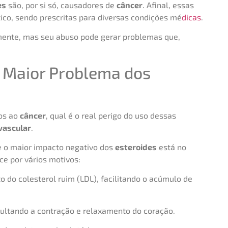
es
são, por si só, causadores de
câncer
. Afinal, essas
co, sendo prescritas para diversas condições mé
dicas
.
ente, mas seu abuso pode gerar problemas que,
o Maior Problema dos
os ao
câncer
, qual é o real perigo do uso dessas
vascular
.
 o maior impacto negativo dos
esteroides
está no
ce por vários motivos:
do colesterol ruim (LDL), facilitando o acúmulo de
ultando a contração e relaxamento do coração.