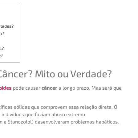
roides?
ão?
l?
o!
Câncer? Mito ou Verdade?
oides
pode causar
câncer
a longo prazo. Mas será que
tíficas sólidas que comprovem essa relação direta. O
e indivíduos que faziam abuso extremo
 e Stanozolol) desenvolveram problemas hepáticos,