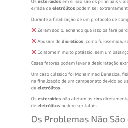
Os
esteroides
em si não são os principais vil
errada de
eletrólitos
podem ser extremamente
Durante a finalização de um protocolo de comp
Zeram sódio, achando que isso os fará perd
Abusam de
diuréticos
, como furosemida, s
Consomem muito potássio, sem um balanço
Esses fatores podem levar a desidratação extre
Um caso clássico foi Mohammed Benaziza, fisic
na finalização de um campeonato devido ao u
de
eletrólitos
.
Os
esteroides
não afetam os
rins
diretamente
de
eletrólitos
podem ser fatais.
Os Problemas Não São o