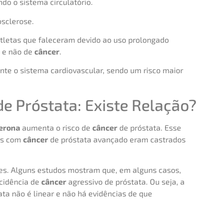
do o sistema circulatório.
osclerose.
atletas que faleceram devido ao uso prolongado
 e não de
câncer
.
te o sistema cardiovascular, sendo um risco maior
de Próstata: Existe Relação?
erona
aumenta o risco de
câncer
de próstata. Esse
tes com
câncer
de próstata avançado eram castrados
es. Alguns estudos mostram que, em alguns casos,
cidência de
câncer
agressivo de próstata. Ou seja, a
ta não é linear e não há evidências de que