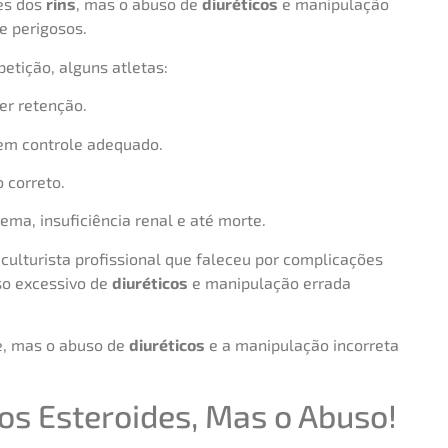
ões dos
rins
, mas o abuso de
diuréticos
e manipulação
 perigosos.
etição, alguns atletas:
er retenção.
em controle adequado.
 correto.
ma, insuficiência renal e até morte.
ulturista profissional que faleceu por complicações
so excessivo de
diuréticos
e manipulação errada
, mas o abuso de
diuréticos
e a manipulação incorreta
s Esteroides, Mas o Abuso!