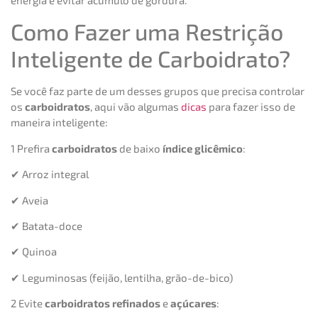
energia e evitar acúmulo de gordura.
Como Fazer uma Restrição
Inteligente de Carboidrato?
Se você faz parte de um desses grupos que precisa controlar
os
carboidratos
, aqui vão algumas
dicas
para fazer isso de
maneira inteligente:
1️ Prefira
carboidratos
de baixo
índice glicêmico
:
✔ Arroz integral
✔ Aveia
✔ Batata-doce
✔ Quinoa
✔ Leguminosas (feijão, lentilha, grão-de-bico)
2️ Evite
carboidratos refinados
e
açúcares
: