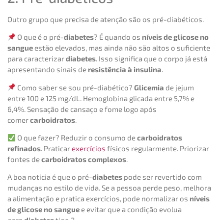
Outro grupo que precisa de atenção são os pré-diabéticos.
O que é o pré-
diabetes
? É quando os
níveis de glicose no
sangue
estão elevados, mas ainda não são altos o suficiente
para caracterizar
diabetes
. Isso significa que o corpo já está
apresentando sinais de
resistência à insulina
.
Como saber se sou pré-diabético?
Glicemia
de jejum
entre 100 e 125 mg/dL. Hemoglobina glicada entre 5,7% e
6,4%. Sensação de cansaço e fome logo após
comer
carboidratos
.
O que fazer? Reduzir o consumo de
carboidratos
refinados
. Praticar
exercícios
físicos regularmente. Priorizar
fontes de
carboidratos complexos
.
A boa notícia é que o pré-
diabetes
pode ser revertido com
mudanças no estilo de vida. Se a pessoa perde peso, melhora
a alimentação e pratica exercícios, pode normalizar os
níveis
de glicose no sangue
e evitar que a condição evolua