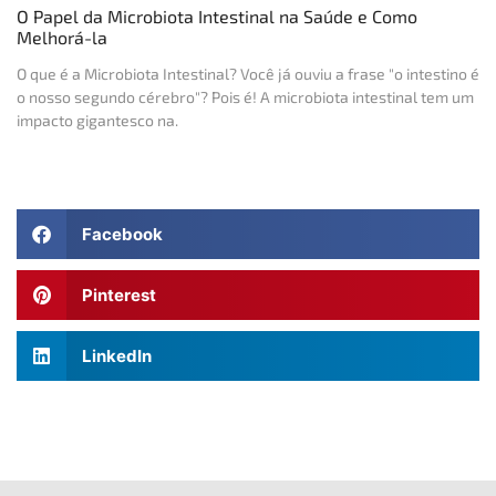
O Papel da Microbiota Intestinal na Saúde e Como
Melhorá-la
O que é a Microbiota Intestinal? Você já ouviu a frase "o intestino é
o nosso segundo cérebro"? Pois é! A microbiota intestinal tem um
impacto gigantesco na.
Facebook
Pinterest
LinkedIn