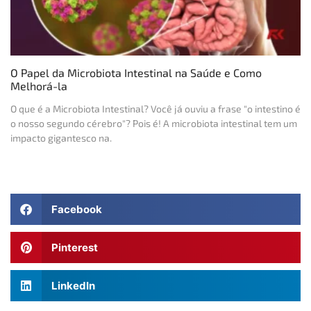
O Papel da Microbiota Intestinal na Saúde e Como
Melhorá-la
O que é a Microbiota Intestinal? Você já ouviu a frase "o intestino é
o nosso segundo cérebro"? Pois é! A microbiota intestinal tem um
impacto gigantesco na.
Facebook
Pinterest
LinkedIn