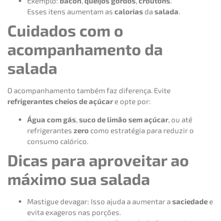
Exemplo:
bacon
,
queijos gordos
,
croutons
.
Esses itens aumentam as
calorias
da
salada
.
Cuidados com o
acompanhamento da
salada
O acompanhamento também faz diferença. Evite
refrigerantes cheios de açúcar
e opte por:
Água com gás
,
suco de limão sem açúcar
, ou até
refrigerantes
zero
como estratégia para reduzir o
consumo calórico.
Dicas para aproveitar ao
máximo sua salada
Mastigue devagar: Isso ajuda a aumentar a
saciedade
e
evita exageros nas porções.