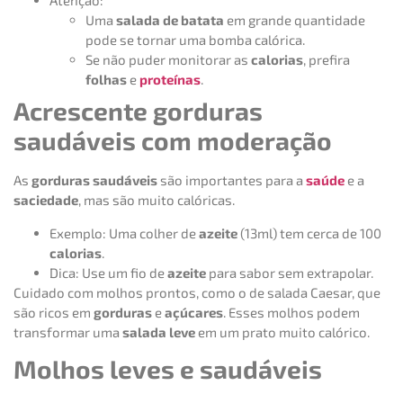
Atenção:
Uma
salada de batata
em grande quantidade
pode se tornar uma bomba calórica.
Se não puder monitorar as
calorias
, prefira
folhas
e
proteínas
.
Acrescente gorduras
saudáveis com moderação
As
gorduras saudáveis
são importantes para a
saúde
e a
saciedade
, mas são muito calóricas.
Exemplo: Uma colher de
azeite
(13ml) tem cerca de 100
calorias
.
Dica: Use um fio de
azeite
para sabor sem extrapolar.
Cuidado com molhos prontos, como o de salada Caesar, que
são ricos em
gorduras
e
açúcares
. Esses molhos podem
transformar uma
salada leve
em um prato muito calórico.
Molhos leves e saudáveis