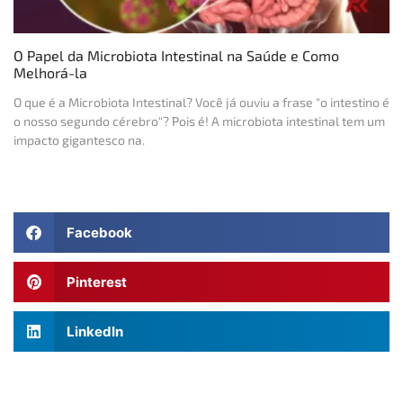
O Papel da Microbiota Intestinal na Saúde e Como
Melhorá-la
O que é a Microbiota Intestinal? Você já ouviu a frase "o intestino é
o nosso segundo cérebro"? Pois é! A microbiota intestinal tem um
impacto gigantesco na.
Facebook
Pinterest
LinkedIn