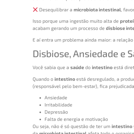
Desequilibrar a
microbiota intestinal
, favo
Isso porque uma ingestão muito alta de
prote
acabam gerando um processo de
disbiose int
E aí entra um problema ainda maior: a relação
Disbiose, Ansiedade e 
Você sabia que a
saúde
do
intestino
está dire
Quando o
intestino
está desregulado, a produ
(responsável pelo bem-estar), fica prejudicada
Ansiedade
Irritabilidade
Depressão
Falta de energia e motivação
Ou seja, não é só questão de ter um
intestino
da
microbiota intestinal
afeta todo o organism