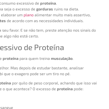
 consumo excessivo de
proteína
.
ma seja o excesso de
gorduras
ruins na dieta.
e elaborar um
plano
alimentar muito mais assertivo,
tes
de acordo com as necessidades individuais.
 seu favor. E se não tem, preste atenção nos sinais do
e algo não está certo.
essivo de Proteína
de
proteína
para quem treina
musculação
.
elhor. Mas depois de estudar bastante, analisar
bi que o exagero pode ser um tiro no pé.
oteína
por quilo de peso corporal, achando que isso vai
e o que acontece? O excesso de
proteína
pode:
 sangue