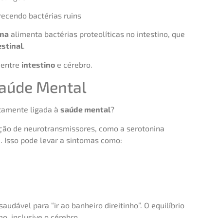
recendo bactérias ruins
ína
alimenta bactérias proteolíticas no intestino, que
estinal
.
 entre
intestino
e cérebro.
Saúde Mental
tamente ligada à
saúde mental
?
ção de neurotransmissores, como a serotonina
. Isso pode levar a sintomas como:
saudável para “ir ao banheiro direitinho”. O equilíbrio
o, inclusive o cérebro.