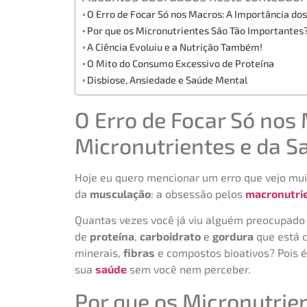
O Erro de Focar Só nos Macros: A Importância dos
Por que os Micronutrientes São Tão Importantes
A Ciência Evoluiu e a Nutrição Também!
O Mito do Consumo Excessivo de Proteína
Disbiose, Ansiedade e Saúde Mental
O Erro de Focar Só nos
Micronutrientes e da Sa
Hoje eu quero mencionar um erro que vejo mu
da
musculação
: a obsessão pelos
macronutri
Quantas vezes você já viu alguém preocupado
de
proteína
,
carboidrato
e
gordura
que está 
minerais,
fibras
e compostos bioativos? Pois é
sua
saúde
sem você nem perceber.
Por que os Micronutrie