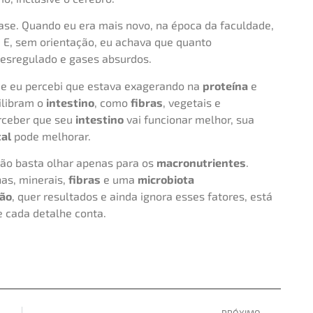
 fase. Quando eu era mais novo, na época da faculdade,
a. E, sem orientação, eu achava que quanto
esregulado e gases absurdos.
ue eu percebi que estava exagerando na
proteína
e
ilibram o
intestino
, como
fibras
, vegetais e
rceber que seu
intestino
vai funcionar melhor, sua
al
pode melhorar.
não basta olhar apenas para os
macronutrientes
.
nas, minerais,
fibras
e uma
microbiota
ão
, quer resultados e ainda ignora esses fatores, está
e cada detalhe conta.
PRÓXIMO