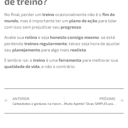
de treino?
No final, perder um
treino
ocasionalmente não é o
fim do
mundo
, mas é importante ter um
plano de ação
para lidar
com isso sem prejudicar seu
progresso
.
Avalie sua
rotina
e seja
honesto consigo mesmo
: se está
perdendo
treinos regularmente
, talvez seja hora de ajustar
seu
planejamento
para algo mais
realista
.
E lembre-se: o
treino
é uma
ferramenta
para melhorar sua
qualidade de vida
, e não o contrário.
ANTERIOR
PRÓXIMO
Carboidratos e gorduras na mesma refeição – benefícios
Muito Apetite? Dicas SIMPLES pra usar ainda HOJE!