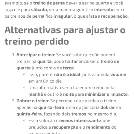
exemplo, se o
treino de perna
deveria ser na quarta e você
joga ele para
sábado
, na semana seguinte o
intervalo
entre
os treinos de
perna
fica
irregular
, o que afeta a
recuperação
.
Alternativas para ajustar o
treino perdido
Antecipar o treino
: Se você sabe que não poderá
treinar na
quarta
, pode tentar encaixar o
treino de
quarta
junto com o de
terça
.
Isso, porém,
não é o ideal
, pois acumula
volume
em um único dia.
Uma alternativa seria fazer um treino pela
manhã
e outro à
noite
para
minimizar o impacto
.
Dobrar o treino
: Se percebeu que perdeu o treino
apenas na
quarta-feira
, uma opção seria
dobrar
na
quinta-feira
, fazendo dois
treinos
no mesmo dia.
Essa solução é
menos interessante
, pois
prejudica a
recuperação
e o
rendimento
do
treino seguinte.