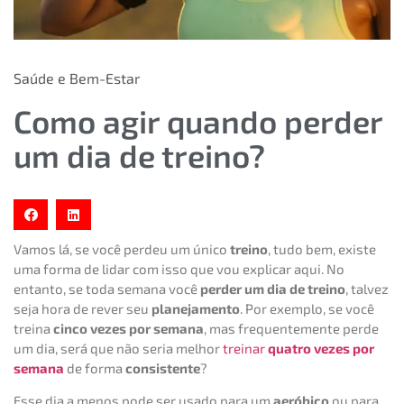
Saúde e Bem-Estar
Como agir quando perder
um dia de treino?
Vamos lá, se você perdeu um único
treino
, tudo bem, existe
uma forma de lidar com isso que vou explicar aqui. No
entanto, se toda semana você
perder um dia de treino
, talvez
seja hora de rever seu
planejamento
. Por exemplo, se você
treina
cinco vezes por semana
, mas frequentemente perde
um dia, será que não seria melhor
treinar
quatro vezes por
semana
de forma
consistente
?
Esse dia a menos pode ser usado para um
aeróbico
ou para