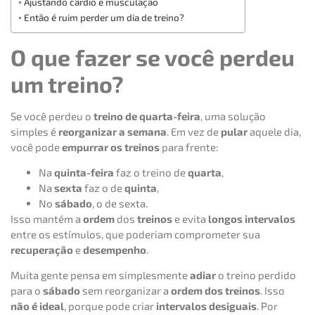
Ajustando cardio e musculação
Então é ruim perder um dia de treino?
O que fazer se você perdeu
um treino?
Se você perdeu o
treino de quarta-feira
, uma solução
simples é
reorganizar a semana
. Em vez de
pular
aquele dia,
você pode
empurrar os treinos
para frente:
Na
quinta-feira
faz o treino de
quarta
,
Na
sexta
faz o de
quinta
,
No
sábado
, o de sexta.
Isso mantém a
ordem
dos
treinos
e evita
longos intervalos
entre os estímulos, que poderiam comprometer sua
recuperação
e
desempenho
.
Muita gente pensa em simplesmente
adiar
o treino perdido
para o
sábado
sem reorganizar a
ordem dos treinos
. Isso
não é ideal
, porque pode criar
intervalos desiguais
. Por