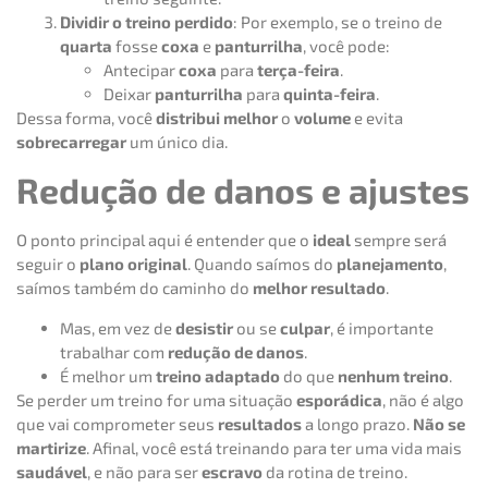
Dividir o treino perdido
: Por exemplo, se o treino de
quarta
fosse
coxa
e
panturrilha
, você pode:
Antecipar
coxa
para
terça-feira
.
Deixar
panturrilha
para
quinta-feira
.
Dessa forma, você
distribui melhor
o
volume
e evita
sobrecarregar
um único dia.
Redução de danos e ajustes
O ponto principal aqui é entender que o
ideal
sempre será
seguir o
plano original
. Quando saímos do
planejamento
,
saímos também do caminho do
melhor resultado
.
Mas, em vez de
desistir
ou se
culpar
, é importante
trabalhar com
redução de danos
.
É melhor um
treino adaptado
do que
nenhum treino
.
Se perder um treino for uma situação
esporádica
, não é algo
que vai comprometer seus
resultados
a longo prazo.
Não se
martirize
. Afinal, você está treinando para ter uma vida mais
saudável
, e não para ser
escravo
da rotina de treino.