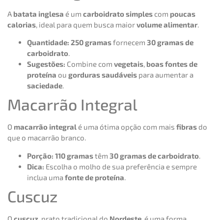
A
batata inglesa
é um
carboidrato simples
com
poucas
calorias
, ideal para quem busca maior
volume alimentar
.
Quantidade:
250 gramas
fornecem
30 gramas de
carboidrato
.
Sugestões:
Combine com
vegetais
,
boas fontes de
proteína
ou
gorduras saudáveis
para aumentar a
saciedade
.
Macarrão Integral
O
macarrão integral
é uma ótima opção com mais
fibras
do
que o macarrão branco.
Porção:
110 gramas
têm
30 gramas de carboidrato
.
Dica:
Escolha o molho de sua preferência e sempre
inclua uma
fonte de proteína
.
Cuscuz
O
cuscuz
, prato tradicional do
Nordeste
, é uma forma