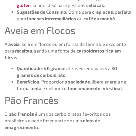
glúten
, sendo ideal para pessoas
celíacas
.
Sugestões de Consumo:
Ótima para
crepiocas
, perfeita
para
lanches intermediários
ou
café da manhã
.
Aveia em Flocos
A
aveia
, seja em flocos ou em forma de farinha, é excelente
para
receitas
, sendo uma fonte de
carboidratos rica em
fibras
.
Quantidade:
40 gramas
de aveia equivalem a
30
gramas de carboidrato
.
Benefícios:
Proporciona
saciedade
, libera energia de
forma
lenta
e melhora o
funcionamento intestinal
.
Pão Francês
O
pão francês
é um dos carboidratos favoritos dos
brasileiros e pode fazer parte de uma
dieta de
emagrecimento
.