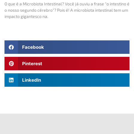
O que é a Microbiota Intestinal? Você já ouviu a frase "o intestino é
o nosso segundo cérebro"? Pois é! A microbiota intestinal tem um
impacto gigantesco na.
Facebook
Pinterest
LinkedIn