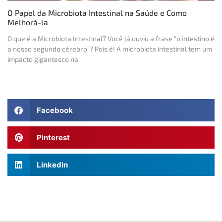
O Papel da Microbiota Intestinal na Saúde e Como
Melhorá-la
O que é a Microbiota Intestinal? Você já ouviu a frase "o intestino é
o nosso segundo cérebro"? Pois é! A microbiota intestinal tem um
impacto gigantesco na.
Facebook
Pinterest
LinkedIn