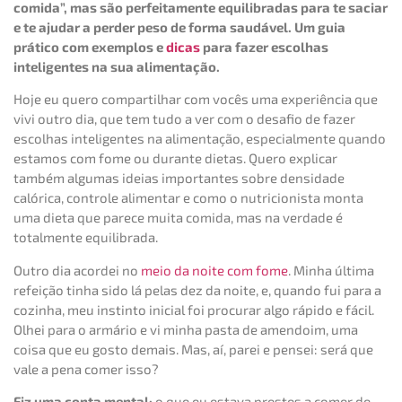
comida”, mas são perfeitamente equilibradas para te saciar
e te ajudar a perder peso de forma saudável. Um guia
prático com exemplos e
dicas
para fazer escolhas
inteligentes na sua alimentação.
Hoje eu quero compartilhar com vocês uma experiência que
vivi outro dia, que tem tudo a ver com o desafio de fazer
escolhas inteligentes na alimentação, especialmente quando
estamos com fome ou durante dietas. Quero explicar
também algumas ideias importantes sobre densidade
calórica, controle alimentar e como o nutricionista monta
uma dieta que parece muita comida, mas na verdade é
totalmente equilibrada.
Outro dia acordei no
meio da noite com fome
. Minha última
refeição tinha sido lá pelas dez da noite, e, quando fui para a
cozinha, meu instinto inicial foi procurar algo rápido e fácil.
Olhei para o armário e vi minha pasta de amendoim, uma
coisa que eu gosto demais. Mas, aí, parei e pensei: será que
vale a pena comer isso?
Fiz uma conta mental:
o que eu estava prestes a comer de