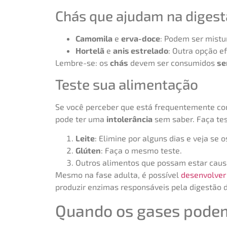
Chás que ajudam na diges
Camomila
e
erva-doce
: Podem ser mistur
Hortelã
e
anis estrelado
: Outra opção ef
Lembre-se: os
chás
devem ser consumidos
se
Teste sua alimentação
Se você perceber que está frequentemente c
pode ter uma
intolerância
sem saber. Faça tes
Leite
: Elimine por alguns dias e veja se
Glúten
: Faça o mesmo teste.
Outros alimentos que possam estar caus
Mesmo na fase adulta, é possível
desenvolve
produzir enzimas responsáveis pela digestão d
Quando os gases podem 