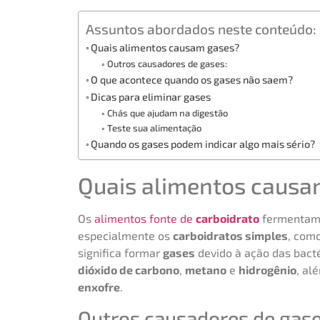
Assuntos abordados neste conteúdo:
Quais alimentos causam gases?
Outros causadores de gases:
O que acontece quando os gases não saem?
Dicas para eliminar gases
Chás que ajudam na digestão
Teste sua alimentação
Quando os gases podem indicar algo mais sério?
Quais alimentos causa
Os
alimentos fonte de
carboidrato
fermentam
especialmente os
carboidratos simples
, com
significa formar
gases
devido à ação das bacté
dióxido de carbono
,
metano
e
hidrogênio
, al
enxofre
.
Outros causadores de gase